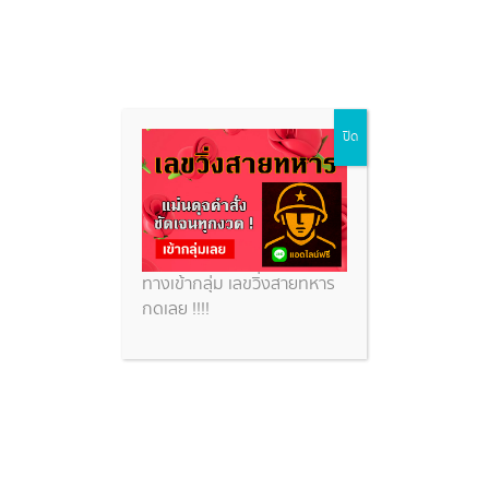
หวยซอง
Skip
ปิด
to
content
หวยสวย
หวยซอง
ทางเข้ากลุ่ม เลขวิ่งสายทหาร
กดเลย !!!!
หวยผังเลขเด็ด แนวทางเลขเด็ดดังรับโชค เลขหวยพารวย
1/8/2569