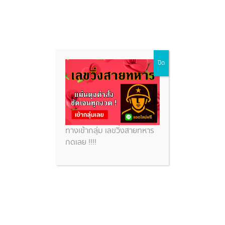
Skip
ปิด
to
content
ทางเข้ากลุ่ม เลขวิ่งสายทหาร
กดเลย !!!!
เลขปฏิทินหลวงปู่สรวง เทวดาเดิน
ดิน แนวทางเลขเด็ดจากเกจิชื่อดัง
1 ก.ค. 2569