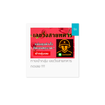
Skip
ปิด
to
content
ทางเข้ากลุ่ม เลขวิ่งสายทหาร
กดเลย !!!!
เลขเด็ดสูตรสำเร็จน็อคแชมป์ เลข
พารวยจากหนังสือหวยสูตรเก่า
งวดนี้ 1 มิ.ย. 2569