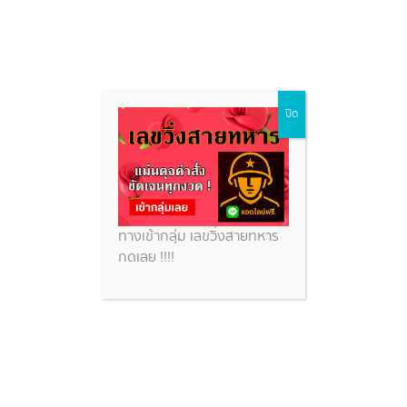
Skip
ปิด
to
content
ทางเข้ากลุ่ม เลขวิ่งสายทหาร
กดเลย !!!!
เลขสลากพารวย รวมเลขฮิตเลข
เด็ดที่สุดในโลก 16 ธ.ค. 68
หวยสวย
หวยซอง