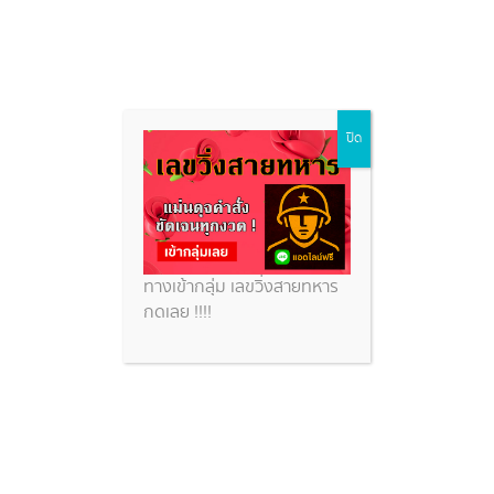
Skip
ปิด
to
content
ทางเข้ากลุ่ม เลขวิ่งสายทหาร
กดเลย !!!!
หวยนกตาทิพย์ หวยซองสำนักดัง
แนวทางเลขเด็ดทำเงิน 2 ม.ค. 69
หวยสวย
หวยซอง