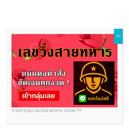
ปิด
เลขเด็ดวันนี้
ข่าวหวย
สถานที่ขอหวย
หวยหุ้น
ทำนา
ทางเข้ากลุ่ม เลขวิ่งสายทหาร กดเลย !!!!