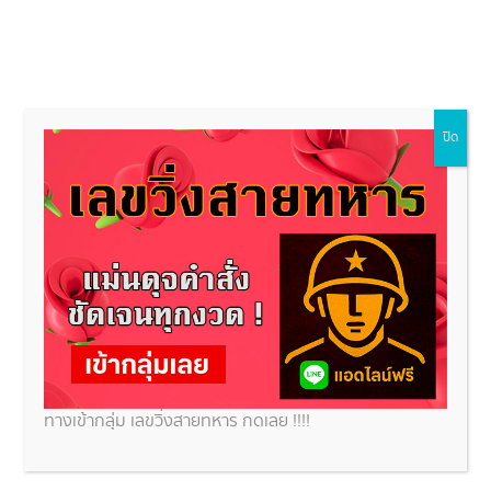
ปิด
เลขเด็ดวันนี้
ข่าวหวย
สถานที่ขอหวย
หวยหุ้น
ทำนา
หว
ไก่ให้โชค วันที่ 1/2/64 เลขเด็ดหวยลาว แม่นๆ
ทางเข้ากลุ่ม เลขวิ่งสายทหาร กดเลย !!!!
นหวยลาววันนี้ อีวุ่นหามาให้แล้ว เป็นเลขเด็ดจาก หมอไก่ให้โชค วันที่ 1/2/64 ใครกำลังหาเลขหวยลาวอยู่ มา
เลยจ้า เจาะลึกเลขเด็ด คัดเลขโดนใจ เพื่อให้คอหวย ได้นำไปเสี่ยงโชคในงวดนี้กัน จะมีเลขอะไรที่เราคัดมาให้แล้ว
ดูกันเลย หมอไก่ให้โชค วันที่ 1/2/64 คัดเลขแม่นๆ เลขเด่นหวยลาว ขายดี ได้แก่ 6 – 1 – 2 – 8 – 7 เลขหวย