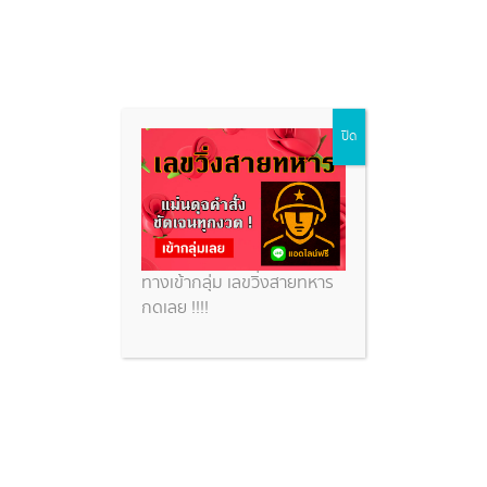
Skip
ปิด
to
content
ทางเข้ากลุ่ม เลขวิ่งสายทหาร
กดเลย !!!!
หวยเงินล้าน สูตรหวยทำเงิน
แนวทางเลขเด็ดรับทรัพย์ งวดนี้
1/7/2569