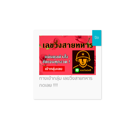
แนยวทางหวยฮานอยวันนี้
Skip
ปิด
to
content
หวยสวย
แนยวทางหวยฮานอยวันนี้
ทางเข้ากลุ่ม เลขวิ่งสายทหาร
กดเลย !!!!
แนวทางหวยฮานอยวันนี้ 30 ส.ค. 66 หวยฮานอยเด็ด ๆ
วันนี้