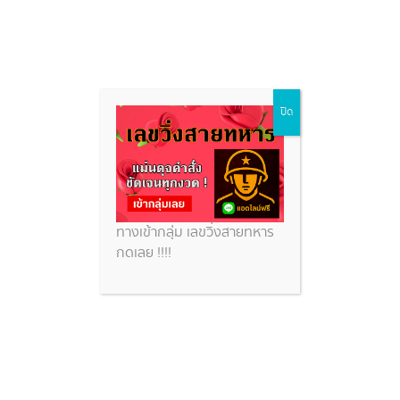
เลขเด็ดfacebook
Skip
ปิด
to
content
หวยสวย
เลขเด็ดfacebook
ทางเข้ากลุ่ม เลขวิ่งสายทหาร
กดเลย !!!!
เลขเด็ดlottonew เลขเด็ด หวยเด็ดแม่นๆ วันนี้ 1/3/2568