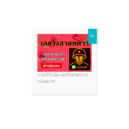
เลขวันมาฆบูชา
Skip
ปิด
to
content
หวยสวย
เลขวันมาฆบูชา
ทางเข้ากลุ่ม เลขวิ่งสายทหาร
กดเลย !!!!
เลขวันมาฆบูชา แนวทางหวยวันพระ จากสถิติหวยวัน
มาฆบูชาย้อนหลัง