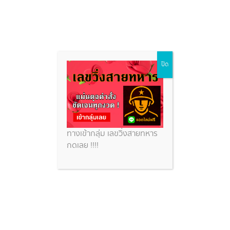
หวยเด็ดๆ เข้าทุกงวด
Skip
ปิด
to
content
หวยสวย
หวยเด็ดๆ เข้าทุกงวด
ทางเข้ากลุ่ม เลขวิ่งสายทหาร
กดเลย !!!!
หวยผังเลขเด็ด แนวทางเลขเด็ดดังรับโชค เลขหวยพารวย
1/8/2569