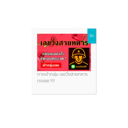
หวยออกวันเสาร์
Skip
ปิด
to
content
หวยสวย
หวยออกวันเสาร์
ทางเข้ากลุ่ม เลขวิ่งสายทหาร
กดเลย !!!!
สถิติหวยออกวันเสาร์ ย้อนหลัง 10 ปี ส่องผลหวยวันเสาร์