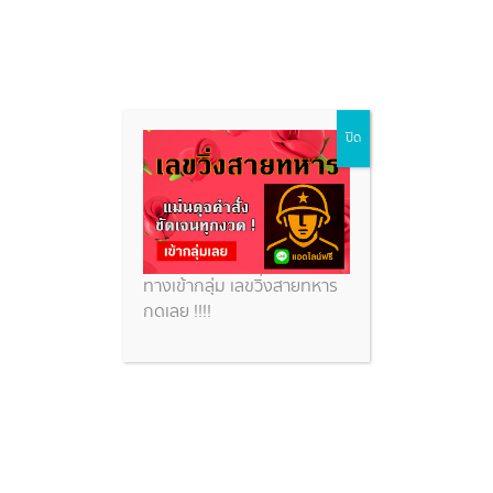
วัดบึงบา
Skip
ปิด
to
content
หวยสวย
วัดบึงบา
ทางเข้ากลุ่ม เลขวิ่งสายทหาร
กดเลย !!!!
เลขเด็ดวัดบึงบา ปทุมธานี หลังมีกลุ่มผู้ศรัทธามาเข้าขอ
พร-แก้บน สิ่งศักดิ์สิทธิ์ พร้อมขอเลขเด็ดไว้เสี่ยงโชคงวดนี้