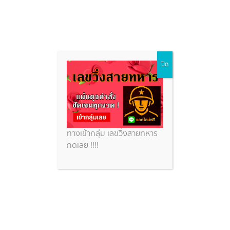
ฝันเห็นจระเข้ตัวเดียว
Skip
ปิด
to
content
หวยสวย
ฝันเห็นจระเข้ตัวเดียว
ทางเข้ากลุ่ม เลขวิ่งสายทหาร
กดเลย !!!!
ฝันเห็นจระเข้หลายตัว ความหมายทำนายฝัน ที่ต้องรู้
พร้อมเลขเด็ดที่ห้ามพลาด