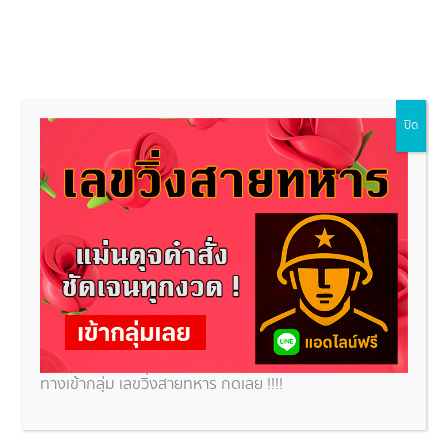
ปิด
เลขเด็ดวันนี้
ข่าวหวย
สถานที่ขอหวย
หวยหุ้น
ทำนา
หว
เห็นจระเข้หลายตัว ความหมายทำนายฝัน ที่ต้องรู้
้อมเลขเด็ดที่ห้ามพลาด
ทางเข้ากลุ่ม เลขวิ่งสายทหาร กดเลย !!!!
ันว่า “ความฝัน” คือหนึ่งในสัญญาณจากจิตใต้สำนึก หรือแม้กระทั่งสื่อจากจักรวาลที่จะเตือนหรือบอกเหตุบาง
ี่กำลังจะเกิดขึ้น โดยเฉพาะเมื่อคุณ ฝันเห็นจระเข้หลายตัว ซึ่งเป็นสัตว์นักล่าที่เต็มไปด้วยอำนาจและความดุร้าย
เภทนี้มีความหมายลึกซึ้งมากกว่าที่คิด หลายคนเชื่อว่าฝันลักษณะนี้อาจเกี่ยวข้องกับภัยที่แฝงอยู่ในชีวิตจริง หรือ