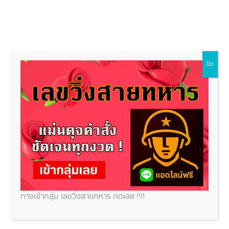
ปิด
เลขเด็ดวันนี้
ข่าวหวย
สถานที่ขอหวย
หวยหุ้น
ทำนา
หว
หวย 16/12/2568 ตรวจหวย ตรวจรางวัลสลากกิน
งรัฐบาลงวดนี้
ทางเข้ากลุ่ม เลขวิ่งสายทหาร กดเลย !!!!
 16/12/2568 ตรวจหวย บรรยากาศการลุ้นโชคในวันที่ 16 ธันวาคม 2568 เต็มไปด้วยความคึกคักตั้งแต่ช่วง
หลังจากสำนักงานสลากกินแบ่งรัฐบาลทำการออกรางวัลสลากกินแบ่งรัฐบาล ณ สนามบินน้ำ ท่ามกลางประชาชน
ะเทศที่เฝ้าติดตามผลการออกรางวัลอย่างใกล้ชิด โดยเฉพาะกลุ่มคอหวยที่ตั้งความหวังกับงวดส่งท้ายปีนี้เป็นพิเศษ