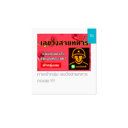
บ้านหวยฮานอยแบ่งปันฟรี
Skip
ปิด
to
content
หวยสวย
บ้านหวยฮานอยแบ่งปันฟรี
ทางเข้ากลุ่ม เลขวิ่งสายทหาร
กดเลย !!!!
วิธีการช่วยให้ถูกหวยฮานอยวันนี้ ต้อง แนวทางหวย
ฮานอยวันนี้ 27/10/67 ที่นี่