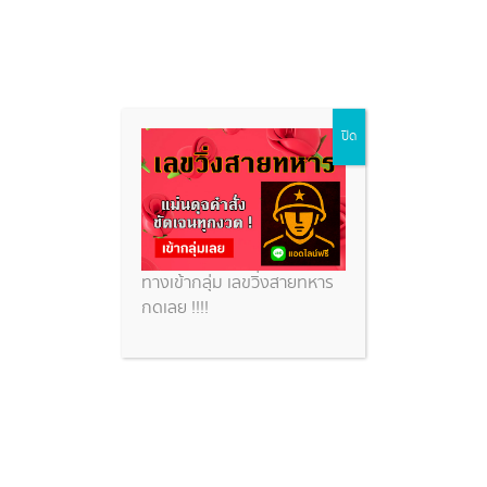
ตรวจหวย1มิถุนายน2567
Skip
ปิด
to
content
หวยสวย
ตรวจหวย1มิถุนายน2567
ทางเข้ากลุ่ม เลขวิ่งสายทหาร
กดเลย !!!!
ผลหวย 16 มิถุนายน 2567 ตรวจหวย หวยออมสิน
หวยธ.ก.ส งวดนี้