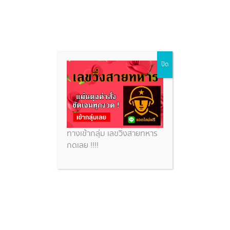
หวยซอง
Skip
ปิด
to
content
หวยสวย
หวยซอง
เกาะติดกระเลขดังมาแรง ที่กำลังเป็นที่นิยมของนักเสี่ยงโชคจากทั้ว
ประเทศไทย อัพเดทรวดเร็วก่อนใคร
ทางเข้ากลุ่ม เลขวิ่งสายทหาร
กดเลย !!!!