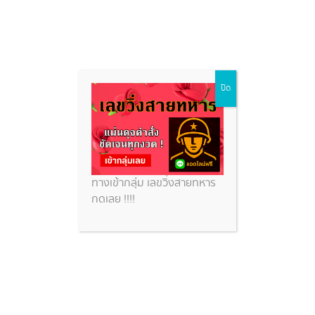
แม่จำเนียร
Skip
ปิด
to
content
หวยสวย
แม่จำเนียร
ทางเข้ากลุ่ม เลขวิ่งสายทหาร
กดเลย !!!!
เลขสลากพารวย รวมเลขฮิตเลขเด็ดที่สุดในโลก 16 ธ.ค.
68