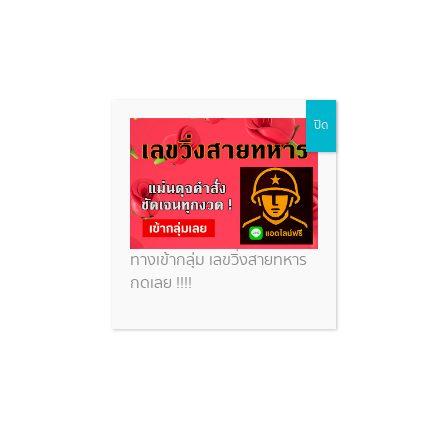
เลขเด็ดเจ้าแม่หมอนทอง
Skip
ปิด
to
content
หวยสวย
เลขเด็ดเจ้าแม่หมอนทอง
ทางเข้ากลุ่ม เลขวิ่งสายทหาร
กดเลย !!!!
เลขเจ้าแม่หมอนทอง 1/3/68 เลขเด็ดแม่น ๆ ลุ้นหวย
รัฐบาล