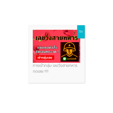
เลขเด็ดผึ้งหลวง
Skip
ปิด
to
content
หวยสวย
เลขเด็ดผึ้งหลวง
ทางเข้ากลุ่ม เลขวิ่งสายทหาร
กดเลย !!!!
เปิดหมายเลขเครื่องบิน 2 ลำ หลังผึ้งหลวงหลงผิดคิดยึด
ทำรัง