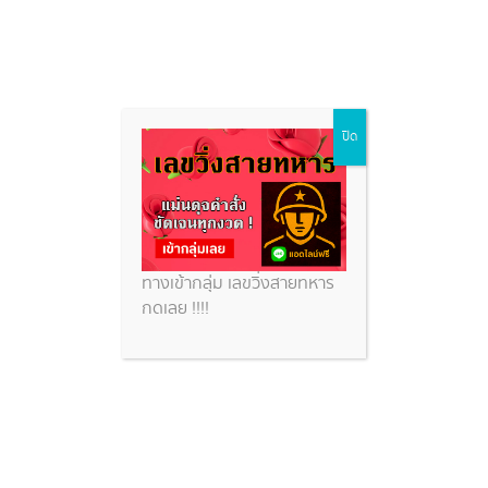
Skip
ปิด
to
content
ทางเข้ากลุ่ม เลขวิ่งสายทหาร
กดเลย !!!!
เปิดหมายเลขเครื่องบิน 2 ลำ หลัง
ผึ้งหลวงหลงผิดคิดยึดทำรัง
หวยสวย
เลขสวยไทยรัฐ