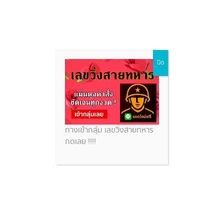
เลขเซียมซี
Skip
ปิด
to
content
หวยสวย
เลขเซียมซี
ทางเข้ากลุ่ม เลขวิ่งสายทหาร
กดเลย !!!!
เลขเด็ดมาแรง เลขธูปวิหารแกลบ คอหวยแห่จับตาไว้ลุ้น
โชค 1/8/2569