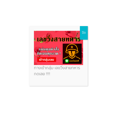
เลขเงินล้าน 2/5/66
Skip
ปิด
to
content
หวยสวย
เลขเงินล้าน 2/5/66
ทางเข้ากลุ่ม เลขวิ่งสายทหาร
กดเลย !!!!
หวยเงินล้าน สูตรหวยทำเงิน แนวทางเลขเด็ดรับทรัพย์
งวดนี้ 1/7/2569