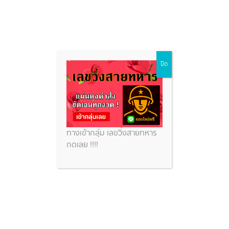
หวยเด็ดลาว
Skip
ปิด
to
content
หวยสวย
หวยเด็ดลาว
ทางเข้ากลุ่ม เลขวิ่งสายทหาร
กดเลย !!!!
เลขหวยลาวพัฒนา แนวทางหวยลาวจากสถิติหวยลาว
ย้อนหลัง 17/7/2568