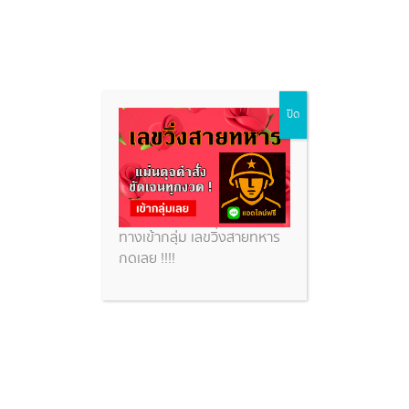
พี่จอง
Skip
ปิด
to
content
หวยสวย
พี่จอง
ทางเข้ากลุ่ม เลขวิ่งสายทหาร
กดเลย !!!!
คอหวยต้องใจฟู หลัง คัลแลน ยูทูบเบอร์ดัง บอกใบ้ให้เลข
เด็ดงวดนี้ 16/7/2567