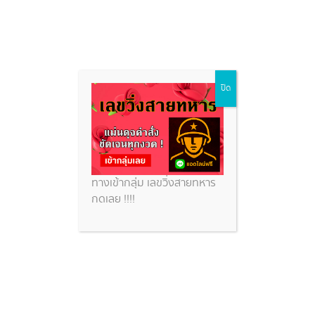
Skip
ปิด
to
content
ทางเข้ากลุ่ม เลขวิ่งสายทหาร
กดเลย !!!!
เลขเด็ดแม่นมากขั้นเทพ แนวทาง
เลขเด็ด 2ตัว บน-ล่าง เข้าทุกงวด
16/6/68