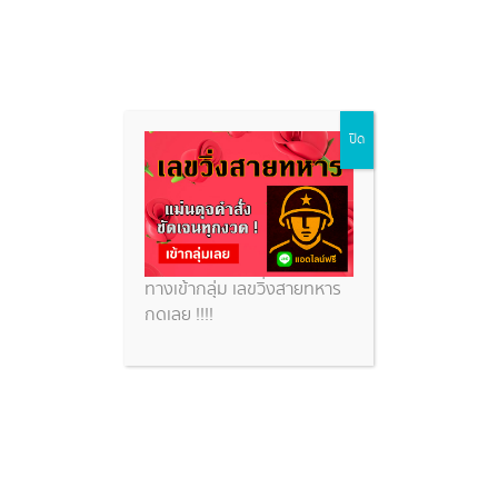
ไหว้ส้มฉุน
Skip
ปิด
to
content
หวยสวย
ไหว้ส้มฉุน
ทางเข้ากลุ่ม เลขวิ่งสายทหาร
กดเลย !!!!
เลขไอ้ส้มฉุน 1/4/2568 แนวทางหวยแม่น ๆ จากเด็กวัด
ทรงเสวย ให้โชคไม่แพ้เลขไอ้ไข่