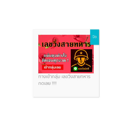
โหลดกองสลากพลัส
Skip
ปิด
to
content
หวยสวย
โหลดกองสลากพลัส
ทางเข้ากลุ่ม เลขวิ่งสายทหาร
กดเลย !!!!
กองสลากพลัส เลขเด็ดแม่ตุ๊กตาพารวย 1 ธันวาคม 2568