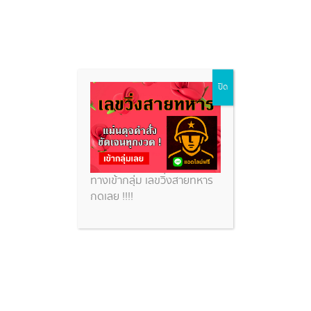
โลกวันนี้
Skip
ปิด
to
content
หวยสวย
โลกวันนี้
ทางเข้ากลุ่ม เลขวิ่งสายทหาร
กดเลย !!!!
หวยบางกอกทูเดย์ แนวทางเลขเด็ด หวยหนังสือพิมพ์
1/7/2569