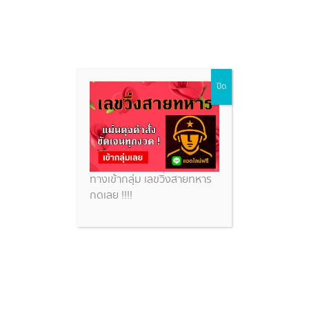
แนวทางลาววันนี้
Skip
ปิด
to
content
หวยสวย
แนวทางลาววันนี้
ทางเข้ากลุ่ม เลขวิ่งสายทหาร
กดเลย !!!!
หมอไก่ให้โชค วันที่ 3/12/63 เลขเด็ดหวยลาว แม่นๆ