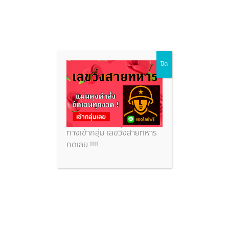
เลขไก่งาม
Skip
ปิด
to
content
หวยสวย
เลขไก่งาม
ทางเข้ากลุ่ม เลขวิ่งสายทหาร
กดเลย !!!!
หวยไก่งาม 1 ส.ค. 2568 แนวทางเลขเด็ดจาก หวยซองดัง
งวดนี้