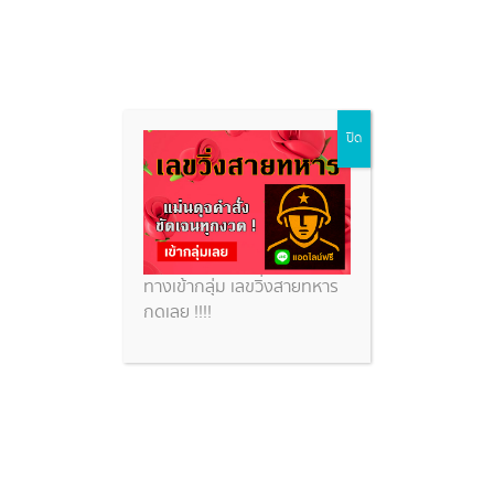
เลขเด็ด 1 มิ.ย. 66
Skip
ปิด
to
content
หวยสวย
เลขเด็ด 1 มิ.ย. 66
ทางเข้ากลุ่ม เลขวิ่งสายทหาร
กดเลย !!!!
มาให้โชคอีกหน เลขเด็ดพ่อขุนช้างมหาเศรษฐี พารวย
1/2/2568