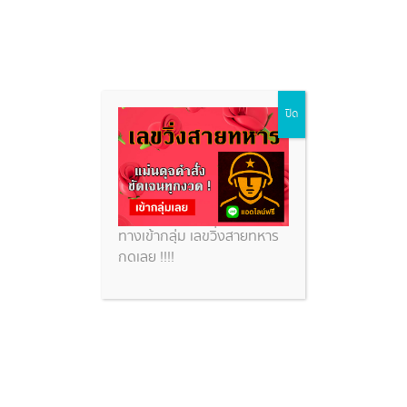
เลขเด็ดแม่นมากขั้นเทพ
Skip
ปิด
to
content
หวยสวย
เลขเด็ดแม่นมากขั้นเทพ
ทางเข้ากลุ่ม เลขวิ่งสายทหาร
กดเลย !!!!
เลขแม่นมากขั้นเทพ เลขวิ่งขั้นเทพงวดนี้ 16 มิ.ย. 68