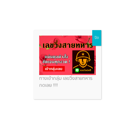
เลขเด็ดฝันว่าจับปลา
Skip
ปิด
to
content
หวยสวย
เลขเด็ดฝันว่าจับปลา
ทางเข้ากลุ่ม เลขวิ่งสายทหาร
กดเลย !!!!
ฝันว่าจับปลา เปิดคำทำนายฝัน พร้อมเลขเด็ดตีจากความ
ฝันแม่น ๆ