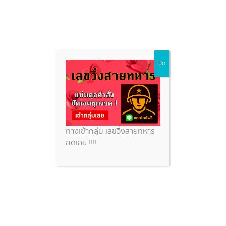
เลขเด็ดกุมารจุกดำ
Skip
ปิด
to
content
หวยสวย
เลขเด็ดกุมารจุกดำ
ทางเข้ากลุ่ม เลขวิ่งสายทหาร
กดเลย !!!!
เลขเด็ดกุมารจุกดำ วัดสว่างอารมณ์ ลุ้นหวย 16/11/68