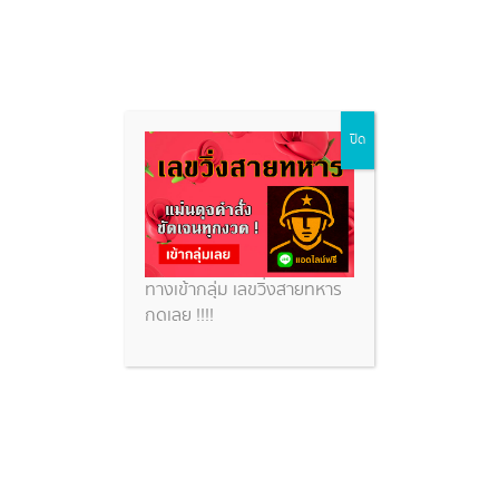
เลขหุ้นจีนวันนี้
Skip
ปิด
to
content
หวยสวย
เลขหุ้นจีนวันนี้
ทางเข้ากลุ่ม เลขวิ่งสายทหาร
กดเลย !!!!
หวยหุ้นจีน 23/12/68 วิเคราะห์สถิติหวยหุ้นจีนย้อนหลัง
ส่องเลขหวยหุ้นจีนเช้า-บ่ายวันนี้