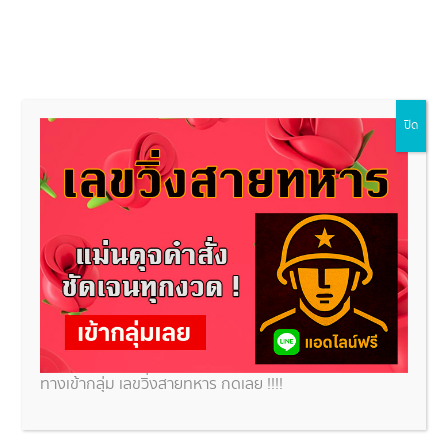
ปิด
เลขเด็ดวันนี้
ข่าวหวย
สถานที่ขอหวย
หวยหุ้น
ทำนา
หว
ดเลขเด็ด แนวทางหวยฮานอย 3/12/63 เน้นเลขดัง
ทางเข้ากลุ่ม เลขวิ่งสายทหาร กดเลย !!!!
ค่าาาา ทุกคน ….. แนวทางหวยฮานอย ประจำวันที่ 3/12/63 ใครกำลังหาเลขหวยฮานอยอยู่ มาทางนี้เลยจ้า อี
ดเลข จะพาไปเจาะลึกเลขเด็ด คัดเลขโดนใจ เพื่อให้คอหวย ได้นำไปเสี่ยงโชคในงวดนี้กัน จะมีเลขอะไรที่เราคัดมา
้วบ้าง มาดูกันเลย. คัดเลขเด็ด แนวทางหวยฮานอย 3/12/63 เน้นเลขดัง แนวทางหวยฮานอย วันที่ 3 ธันวาคม