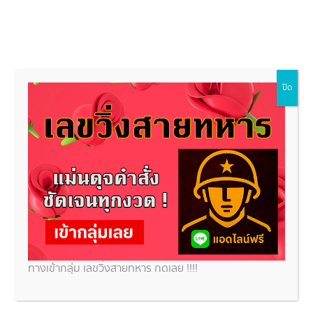
ปิด
เลขเด็ดวันนี้
ข่าวหวย
สถานที่ขอหวย
หวยหุ้น
ทำนา
หว
หุ้นฮั่งเส็ง เจาะเลขเด็ดหวยหุ้นฮั่งเส็ง แนวทางหุ้นฮั่ง
งเช้า ฮั่งเส็งบ่าย 23 ธ.ค. 2568
ทางเข้ากลุ่ม เลขวิ่งสายทหาร กดเลย !!!!
นถือเป็นหวยอีกชนิดที่ได้รับความนิยมในปัจจุบัน ไม่แพ้หวยรัฐบาลไทย หรือสลากกินแบ่งรัฐบาล ซึ่งหวยหุ้นอีก
่ออกเลขซ้ำเลขบ่อย พอ ๆ กันกับหวยหุ้นนิเคอิก็คือ หวยหุ้นฮั่งเส็ง ใครที่ชื่นชอบการเสี่ยงดวงด้วยการทายเลขปิด
้น สามารถมาเล่นหวยชนิดนี้ได้เลย เพราะวิธีการเล่นง่ายมากเพียงแค่เราดูว่าเลขฮั่งเส็งเช้า-บ่ายงวดที่ผ่านมาออก