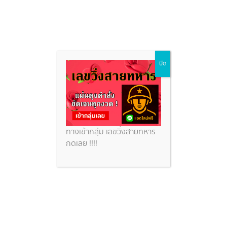
หุ้นเยอรมัน
Skip
ปิด
to
content
หวยสวย
หุ้นเยอรมัน
ทางเข้ากลุ่ม เลขวิ่งสายทหาร
กดเลย !!!!
หุ้นเยอรมัน 19/12/68 แนวทางจากสถิติหุ้นเยอรมันย้อน
หลัง