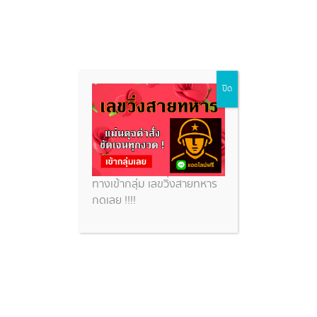
หุ้นจีนออกกี่โมง
Skip
ปิด
to
content
หวยสวย
หุ้นจีนออกกี่โมง
ทางเข้ากลุ่ม เลขวิ่งสายทหาร
กดเลย !!!!
หวยหุ้นจีน 23/12/68 วิเคราะห์สถิติหวยหุ้นจีนย้อนหลัง
ส่องเลขหวยหุ้นจีนเช้า-บ่ายวันนี้