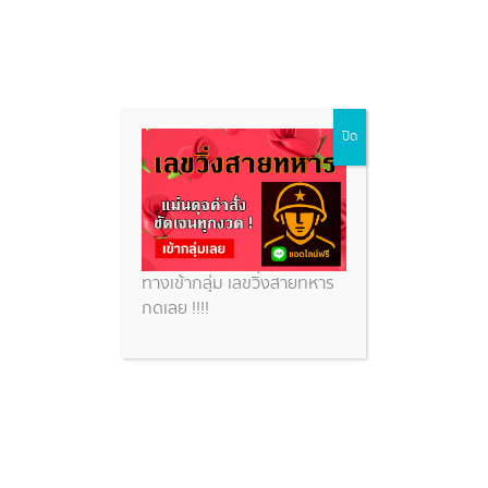
หวยฮานอย vip
Skip
ปิด
to
content
หวยสวย
หวยฮานอย vip
ทางเข้ากลุ่ม เลขวิ่งสายทหาร
กดเลย !!!!
หวยฮานอยวันนี้ 1 พ.ค. 66 เลขเด็ดแม่น ๆ ไม่แพ้ แนวทาง
หวยฮานอยหรรษา