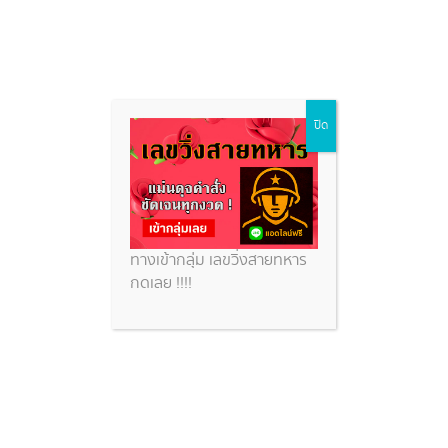
หวยฮานอยพิเศษ
Skip
ปิด
to
content
หวยสวย
หวยฮานอยพิเศษ
ทางเข้ากลุ่ม เลขวิ่งสายทหาร
กดเลย !!!!
แนวทางหวยฮานอยวันนี้ 17/7/2569 แนวทางเลขเด็ดมา
แรง หากไม่อยากหลุดโพกัสถูกหวยต้องตาม