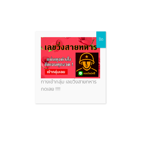
หวยหุ้นรัสเซีย
Skip
ปิด
to
content
หวยสวย
หวยหุ้นรัสเซีย
ทางเข้ากลุ่ม เลขวิ่งสายทหาร
กดเลย !!!!
หวยหุ้นรัสเซีย 19/12/68 แจกเลขเด็ดฟรีแม่น ๆ จาก สถิติ
หวยหุ้นรัสเซีย ย้อนหลัง