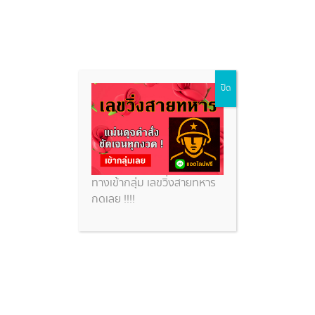
หลวงพ่อรวยปฏิทิน
Skip
ปิด
to
content
หวยสวย
หลวงพ่อรวยปฏิทิน
ทางเข้ากลุ่ม เลขวิ่งสายทหาร
กดเลย !!!!
ปฏิทินหลวงพ่อรวย 2568 แนวทางหวยปฏิทิน เลขพารวย
1 ก.ย. 2568