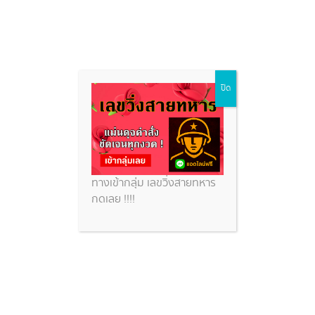
สถิติฮานอยวันอังคาร
Skip
ปิด
to
content
หวยสวย
สถิติฮานอยวันอังคาร
ทางเข้ากลุ่ม เลขวิ่งสายทหาร
กดเลย !!!!
สถิติหวยฮานอยออกวันอาทิตย์ 22/2/2569 เลขเด่นวัน
อาทิตย์ฮานอย