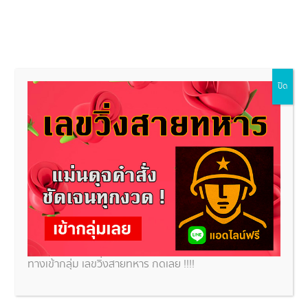
ปิด
เลขเด็ดวันนี้
ข่าวหวย
สถานที่ขอหวย
หวยหุ้น
ทำนา
หว
นเห็นปลาช่อน เปิดตำราทำนายฝันและการตีเลขเด็ดให้
ค
ทางเข้ากลุ่ม เลขวิ่งสายทหาร กดเลย !!!!
นายฝันเป็นกระบวนการที่ผู้ทำนายพยายามตีความ หรือแปลสัญลักษณ์ที่ปรากฏในความฝัน เพื่อทำเข้าใจความ
รืออาจตีความทายทักถึงเหตุการณ์ที่จะเกิดขึ้นในอนาคตได้ โดยหนึ่งในความฝันที่คนนิยมหาความหมายเมื่อ
้ฝันเห็นก็คือ ฝันเห็นปลาช่อน ซึ่งฝันเห็นปลาช่อนนี้ว่ากันว่านอกจากจะตีความหมายถึงเรื่องที่จะเกิดขึ้นในวันข้าง