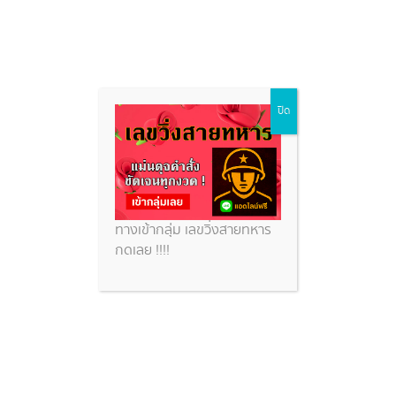
ฝันว่านั่งขี้หน้าบ้านคนอื่น
Skip
ปิด
to
content
หวยสวย
ฝันว่านั่งขี้หน้าบ้านคนอื่น
ทางเข้ากลุ่ม เลขวิ่งสายทหาร
กดเลย !!!!
ฝันว่านั่งอุจจาระต่อหน้าคนอื่น คำทำนายฝัน พร้อมตีเลข
จากความฝัย